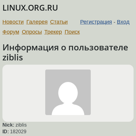
LINUX.ORG.RU
Новости
Галерея
Статьи
Регистрация
-
Вход
Форум
Опросы
Трекер
Поиск
Информация о пользователе
ziblis
Nick:
ziblis
ID:
182029