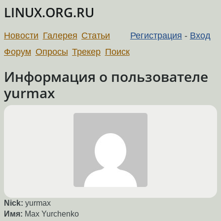
LINUX.ORG.RU
Новости
Галерея
Статьи
Регистрация
-
Вход
Форум
Опросы
Трекер
Поиск
Информация о пользователе
yurmax
Nick:
yurmax
Имя:
Max Yurchenko