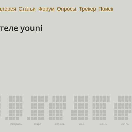
алерея
Статьи
Форум
Опросы
Трекер
Поиск
теле youni
февраль
март
апрель
май
июнь
июль