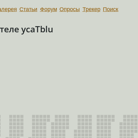
алерея
Статьи
Форум
Опросы
Трекер
Поиск
еле ycaTblu