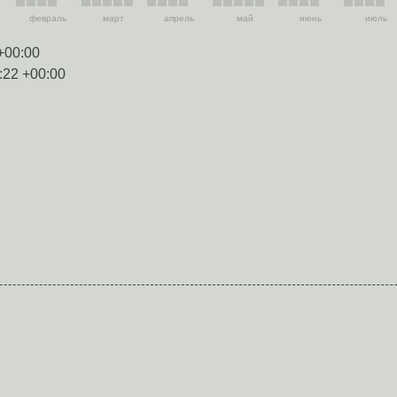
февраль
март
апрель
май
июнь
июль
+00:00
:22 +00:00