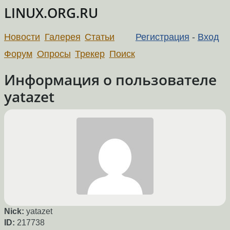
LINUX.ORG.RU
Новости
Галерея
Статьи
Регистрация
-
Вход
Форум
Опросы
Трекер
Поиск
Информация о пользователе
yatazet
Nick:
yatazet
ID:
217738