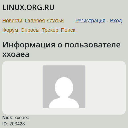
LINUX.ORG.RU
Новости
Галерея
Статьи
Регистрация
-
Вход
Форум
Опросы
Трекер
Поиск
Информация о пользователе
xxoaea
Nick:
xxoaea
ID:
203428