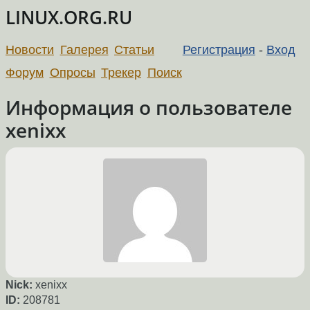
LINUX.ORG.RU
Новости
Галерея
Статьи
Регистрация
-
Вход
Форум
Опросы
Трекер
Поиск
Информация о пользователе
xenixx
Nick:
xenixx
ID:
208781