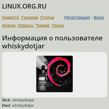
LINUX.ORG.RU
Новости
Галерея
Статьи
Регистрация
-
Вход
Форум
Опросы
Трекер
Поиск
Информация о пользователе
whiskydotjar
Nick:
whiskydotjar
Имя:
whiskydotjar