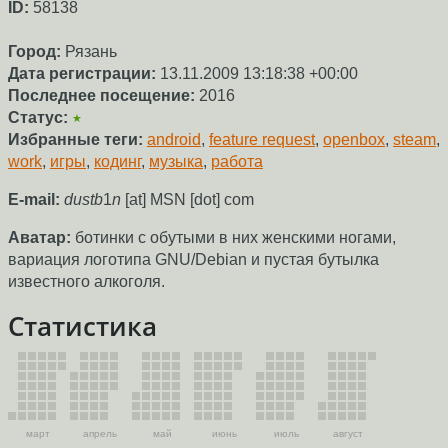
ID:
58138
Город:
Рязань
Дата регистрации:
13.11.2009 13:18:38 +00:00
Последнее посещение:
2016
Статус:
★
Избранные теги:
android
,
feature request
,
openbox
,
steam
,
work
,
игры
,
кодинг
,
музыка
,
работа
E-mail:
dustb
1
n
[at] MSN [dot] com
Аватар:
ботинки с обутыми в них женскими ногами,
вариация логотипа GNU/Debian и пустая бутылка
известного алкоголя.
Статистика
март
апрель
май
июнь
июль
август