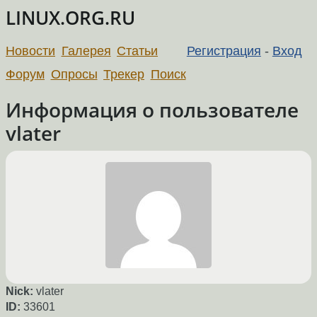
LINUX.ORG.RU
Новости
Галерея
Статьи
Регистрация
-
Вход
Форум
Опросы
Трекер
Поиск
Информация о пользователе
vlater
Nick:
vlater
ID:
33601