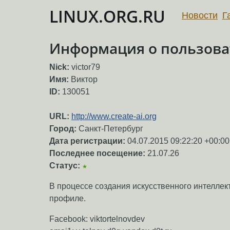
LINUX.ORG.RU
Новости
Г
Информация о пользоват
Nick:
victor79
Имя:
Виктор
ID:
130051
URL:
http://www.create-ai.org
Город:
Санкт-Петербург
Дата регистрации:
04.07.2015 09:22:20 +00:00
Последнее посещение:
21.07.26
Статус:
★
В процессе создания искусственного интеллек
профиле.
Facebook: viktortelnovdev