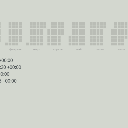
февраль
март
апрель
май
июнь
июль
+00:00
:20 +00:00
00:00
5 +00:00