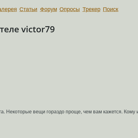
алерея
Статьи
Форум
Опросы
Трекер
Поиск
еле victor79
та. Некоторые вещи гораздо проще, чем вам кажется. Кому 