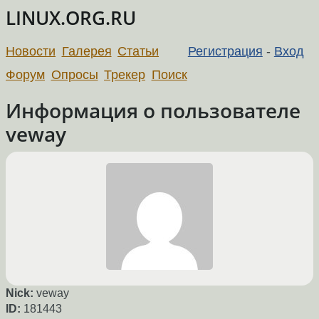
LINUX.ORG.RU
Новости
Галерея
Статьи
Регистрация
-
Вход
Форум
Опросы
Трекер
Поиск
Информация о пользователе
veway
Nick:
veway
ID:
181443