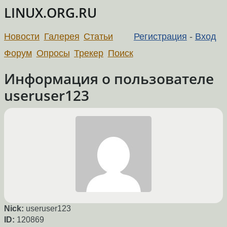
LINUX.ORG.RU
Новости
Галерея
Статьи
Регистрация
-
Вход
Форум
Опросы
Трекер
Поиск
Информация о пользователе
useruser123
Nick:
useruser123
ID:
120869