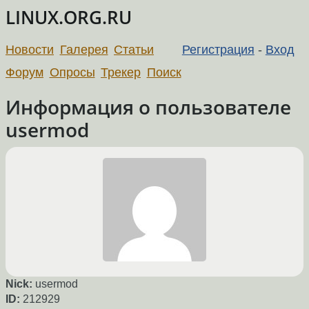
LINUX.ORG.RU
Новости
Галерея
Статьи
Регистрация
-
Вход
Форум
Опросы
Трекер
Поиск
Информация о пользователе
usermod
Nick:
usermod
ID:
212929