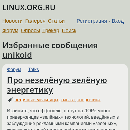
LINUX.ORG.RU
Новости
Галерея
Статьи
Регистрация
-
Вход
Форум
Опросы
Трекер
Поиск
Избранные сообщения
unikoid
Форум
—
Talks
Про незелёную зелёную
энергетику
ветряные мельницы
,
смысл
,
энергетика
Извините, что оффтоплю, но тут на ЛОРе много
приверженцев «зелёных» технологий, введённых в
заблуждение рекламными кампаниями «зелёных»,
желающих скорой смерти нефтяным компаниям и