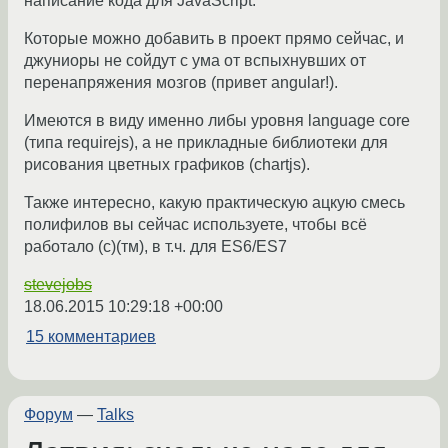
написание кода для JavaScript.
Которые можно добавить в проект прямо сейчас, и
джуниоры не сойдут с ума от вспыхнувших от
перенапряжения мозгов (привет angular!).
Имеются в виду именно либы уровня language core
(типа requirejs), а не прикладные библиотеки для
рисования цветных графиков (chartjs).
Также интересно, какую практическую ацкую смесь
полифилов вы сейчас используете, чтобы всё
работало (с)(тм), в т.ч. для ES6/ES7
stevejobs
18.06.2015 10:29:18 +00:00
15 комментариев
Форум
—
Talks