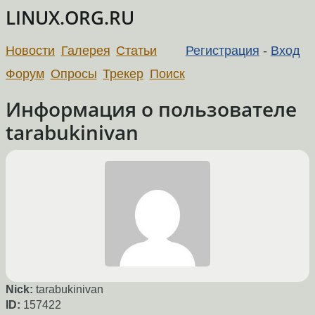
LINUX.ORG.RU
Новости
Галерея
Статьи
Регистрация
-
Вход
Форум
Опросы
Трекер
Поиск
Информация о пользователе
tarabukinivan
Nick:
tarabukinivan
ID:
157422