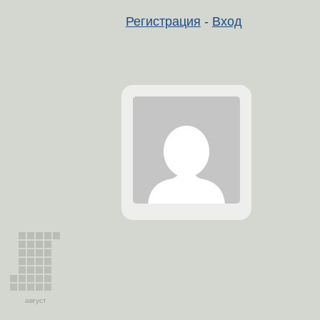
Регистрация
-
Вход
август