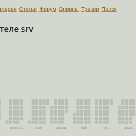
алерея
Статьи
Форум
Опросы
Трекер
Поиск
еле srv
февраль
март
апрель
май
июнь
июль