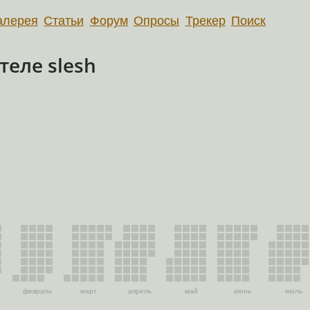
алерея
Статьи
Форум
Опросы
Трекер
Поиск
еле slesh
февраль
март
апрель
май
июнь
июль