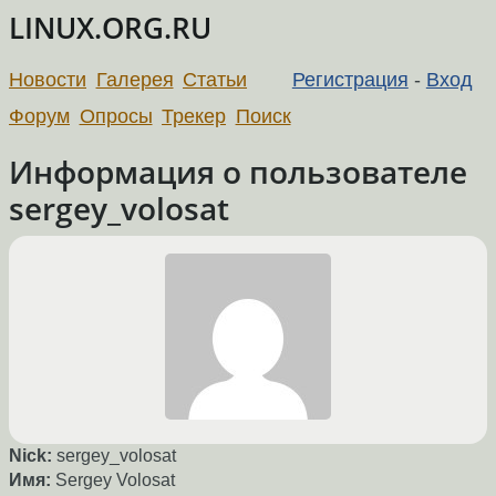
LINUX.ORG.RU
Новости
Галерея
Статьи
Регистрация
-
Вход
Форум
Опросы
Трекер
Поиск
Информация о пользователе
sergey_volosat
Nick:
sergey_volosat
Имя:
Sergey Volosat