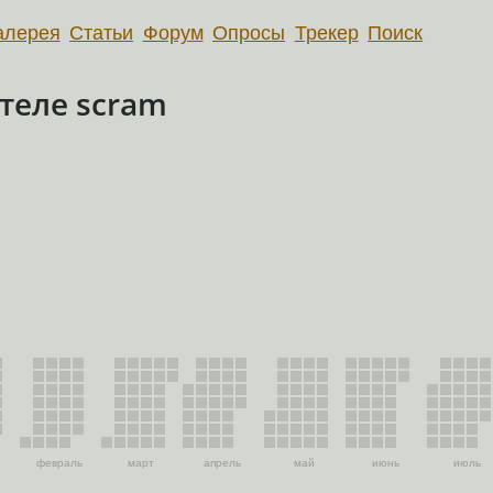
алерея
Статьи
Форум
Опросы
Трекер
Поиск
теле scram
февраль
март
апрель
май
июнь
июль