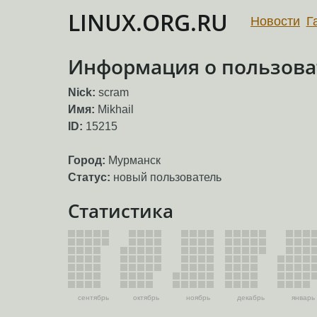
LINUX.ORG.RU
Новости
Г
Информация о пользова
Nick:
scram
Имя:
Mikhail
ID:
15215
Город:
Мурманск
Статус:
новый пользователь
Статистика
сентябрь
октябрь
ноябрь
декабрь
январь