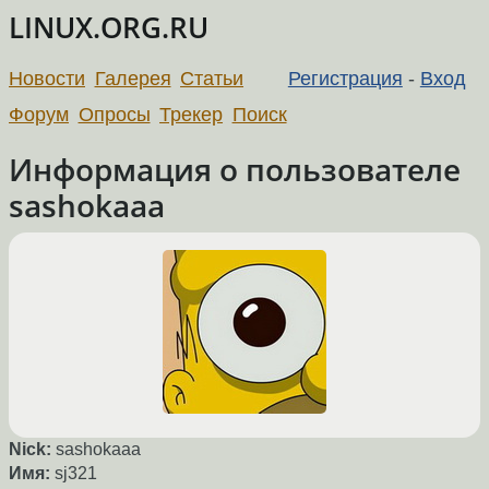
LINUX.ORG.RU
Новости
Галерея
Статьи
Регистрация
-
Вход
Форум
Опросы
Трекер
Поиск
Информация о пользователе
sashokaaa
Nick:
sashokaaa
Имя:
sj321