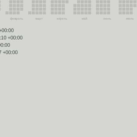
февраль
март
апрель
май
июнь
июль
+00:00
:10 +00:00
00:00
7 +00:00