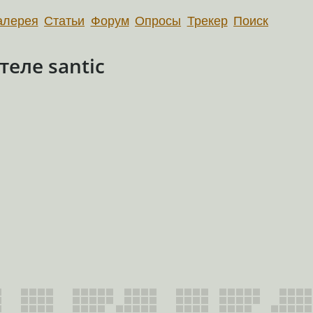
алерея
Статьи
Форум
Опросы
Трекер
Поиск
еле santic