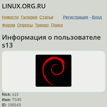
LINUX.ORG.RU
Новости
Галерея
Статьи
Регистрация
-
Вход
Форум
Опросы
Трекер
Поиск
Информация о пользователе
s13
Nick:
s13
Имя:
TS45
ID:
109143