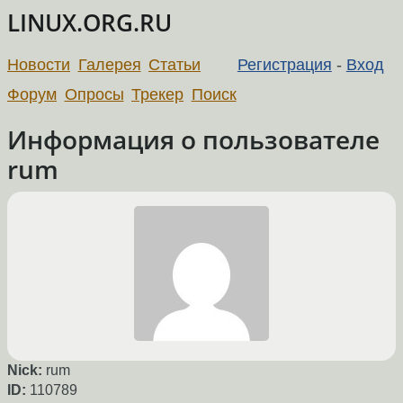
LINUX.ORG.RU
Новости
Галерея
Статьи
Регистрация
-
Вход
Форум
Опросы
Трекер
Поиск
Информация о пользователе
rum
Nick:
rum
ID:
110789