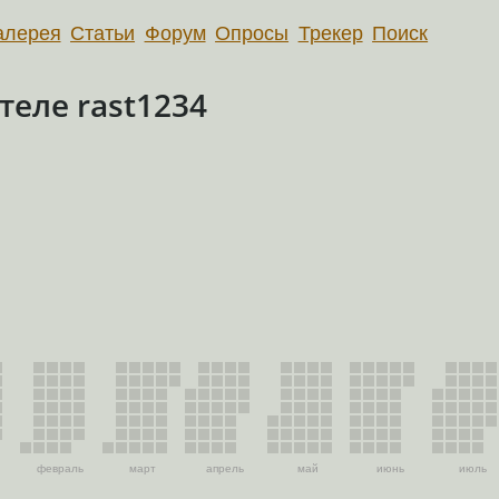
алерея
Статьи
Форум
Опросы
Трекер
Поиск
еле rast1234
февраль
март
апрель
май
июнь
июль