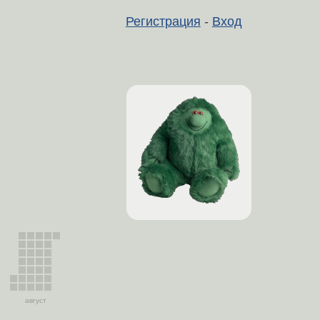
Регистрация
-
Вход
август