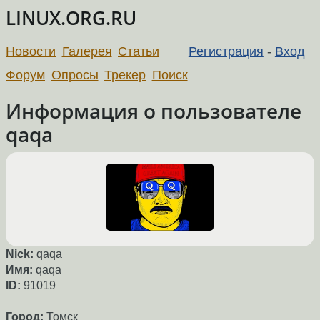
LINUX.ORG.RU
Новости
Галерея
Статьи
Регистрация
-
Вход
Форум
Опросы
Трекер
Поиск
Информация о пользователе
qaqa
Nick:
qaqa
Имя:
qaqa
ID:
91019
Город:
Томск