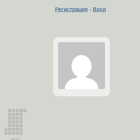
Регистрация
-
Вход
август