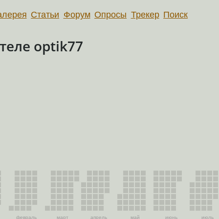
алерея
Статьи
Форум
Опросы
Трекер
Поиск
еле optik77
февраль
март
апрель
май
июнь
июль