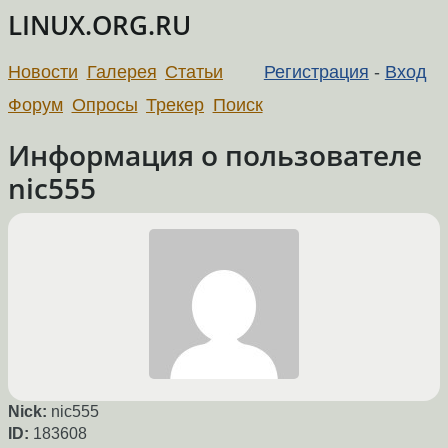
LINUX.ORG.RU
Новости
Галерея
Статьи
Регистрация
-
Вход
Форум
Опросы
Трекер
Поиск
Информация о пользователе
nic555
Nick:
nic555
ID:
183608