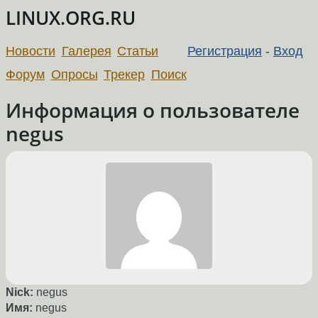
LINUX.ORG.RU
Новости
Галерея
Статьи
Регистрация
-
Вход
Форум
Опросы
Трекер
Поиск
Информация о пользователе
negus
Nick:
negus
Имя:
negus