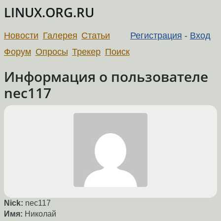
LINUX.ORG.RU
Новости
Галерея
Статьи
Регистрация
-
Вход
Форум
Опросы
Трекер
Поиск
Информация о пользователе
nec117
Nick:
nec117
Имя:
Николай