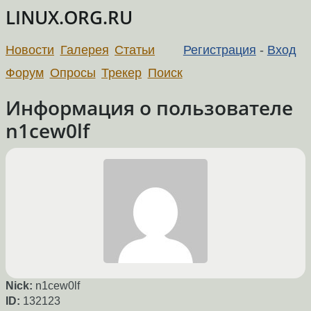
LINUX.ORG.RU
Новости
Галерея
Статьи
Регистрация
-
Вход
Форум
Опросы
Трекер
Поиск
Информация о пользователе
n1cew0lf
Nick:
n1cew0lf
ID:
132123