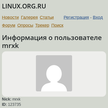
LINUX.ORG.RU
Новости
Галерея
Статьи
Регистрация
-
Вход
Форум
Опросы
Трекер
Поиск
Информация о пользователе
mrxk
Nick:
mrxk
ID:
123735