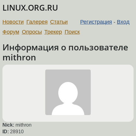
LINUX.ORG.RU
Новости
Галерея
Статьи
Регистрация
-
Вход
Форум
Опросы
Трекер
Поиск
Информация о пользователе
mithron
Nick:
mithron
ID:
28910