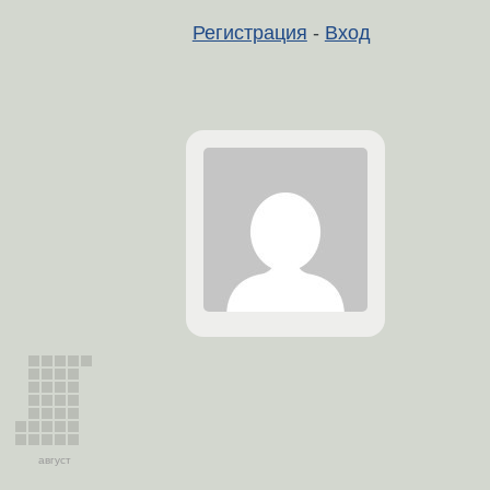
Регистрация
-
Вход
август