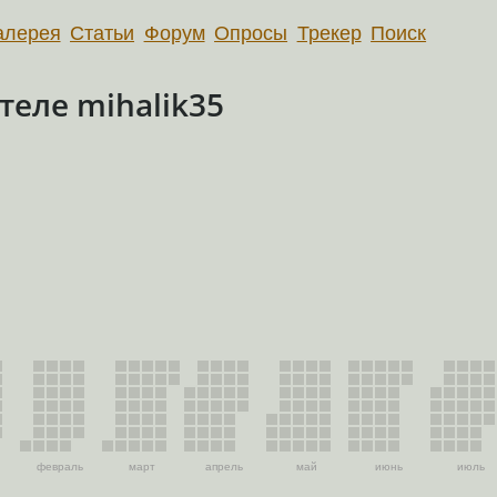
алерея
Статьи
Форум
Опросы
Трекер
Поиск
еле mihalik35
февраль
март
апрель
май
июнь
июль