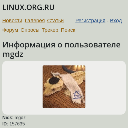
LINUX.ORG.RU
Новости
Галерея
Статьи
Регистрация
-
Вход
Форум
Опросы
Трекер
Поиск
Информация о пользователе
mgdz
Nick:
mgdz
ID:
157635