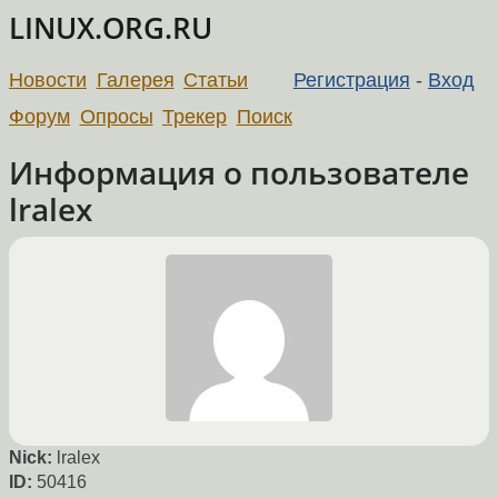
LINUX.ORG.RU
Новости
Галерея
Статьи
Регистрация
-
Вход
Форум
Опросы
Трекер
Поиск
Информация о пользователе
lralex
Nick:
lralex
ID:
50416