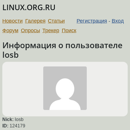
LINUX.ORG.RU
Новости
Галерея
Статьи
Регистрация
-
Вход
Форум
Опросы
Трекер
Поиск
Информация о пользователе
losb
Nick:
losb
ID:
124179