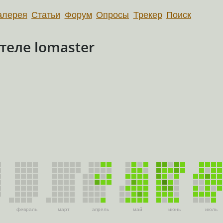
алерея
Статьи
Форум
Опросы
Трекер
Поиск
еле lomaster
февраль
март
апрель
май
июнь
июль