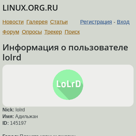
LINUX.ORG.RU
Новости
Галерея
Статьи
Регистрация
-
Вход
Форум
Опросы
Трекер
Поиск
Информация о пользователе
lolrd
Nick:
lolrd
Имя:
Адильжан
ID:
145197