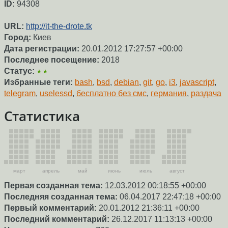
ID:
94308
URL:
http://it-the-drote.tk
Город:
Киев
Дата регистрации:
20.01.2012 17:27:57 +00:00
Последнее посещение:
2018
Статус:
★★
Избранные теги:
bash
,
bsd
,
debian
,
git
,
go
,
i3
,
javascript
,
telegram
,
uselessd
,
бесплатно без смс
,
германия
,
раздача
Статистика
март
апрель
май
июнь
июль
август
Первая созданная тема:
12.03.2012 00:18:55 +00:00
Последняя созданная тема:
06.04.2017 22:47:18 +00:00
Первый комментарий:
20.01.2012 21:36:11 +00:00
Последний комментарий:
26.12.2017 11:13:13 +00:00