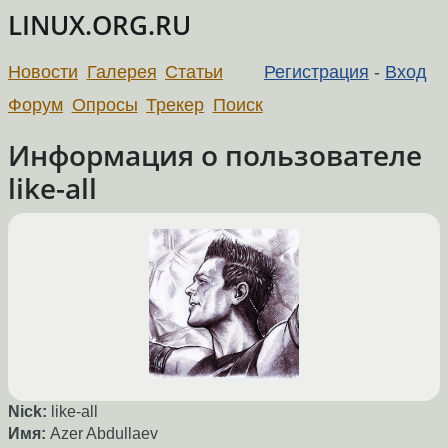
LINUX.ORG.RU
Новости
Галерея
Статьи
Регистрация
-
Вход
Форум
Опросы
Трекер
Поиск
Информация о пользователе
like-all
Nick:
like-all
Имя:
Azer Abdullaev