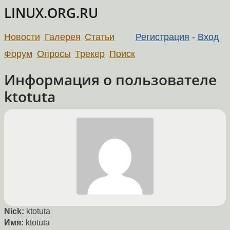
LINUX.ORG.RU
Новости
Галерея
Статьи
Регистрация
-
Вход
Форум
Опросы
Трекер
Поиск
Информация о пользователе
ktotuta
Nick:
ktotuta
Имя:
ktotuta