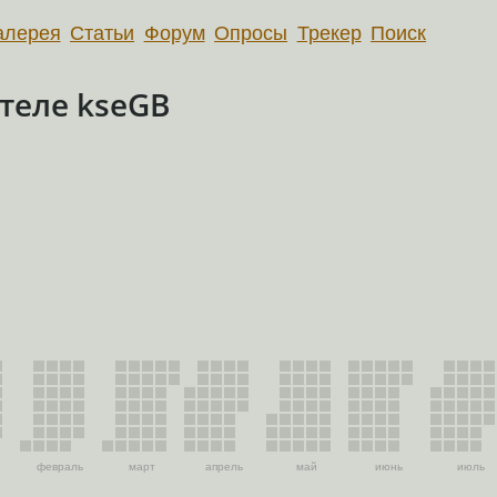
алерея
Статьи
Форум
Опросы
Трекер
Поиск
теле kseGB
февраль
март
апрель
май
июнь
июль