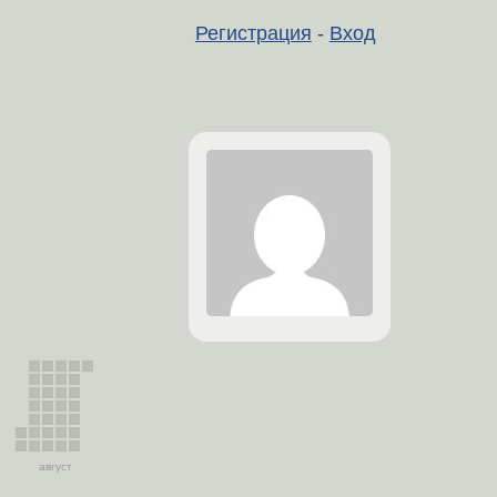
Регистрация
-
Вход
август