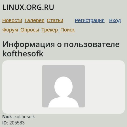
LINUX.ORG.RU
Новости
Галерея
Статьи
Регистрация
-
Вход
Форум
Опросы
Трекер
Поиск
Информация о пользователе
kofthesofk
Nick:
kofthesofk
ID:
205583