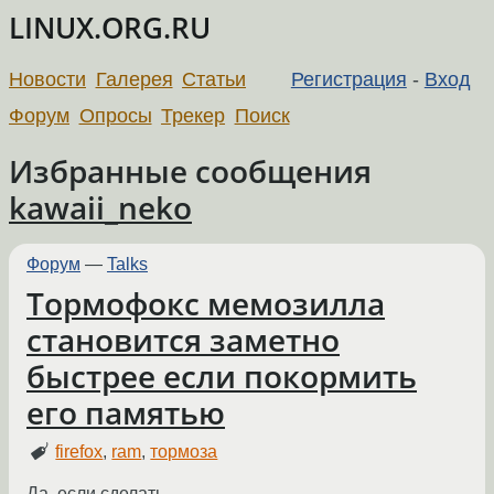
LINUX.ORG.RU
Новости
Галерея
Статьи
Регистрация
-
Вход
Форум
Опросы
Трекер
Поиск
Избранные сообщения
kawaii_neko
Форум
—
Talks
Тормофокс мемозилла
становится заметно
быстрее если покормить
его памятью
firefox
,
ram
,
тормоза
Да, если сделать