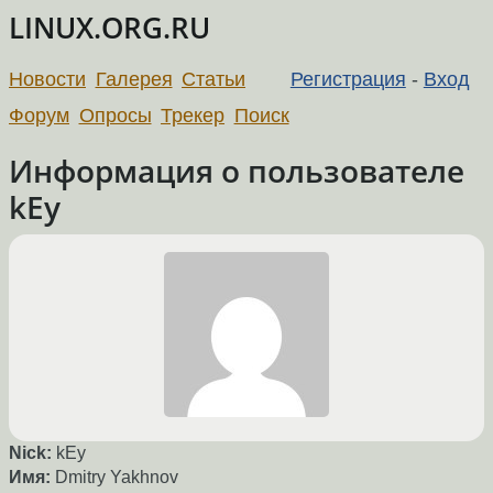
LINUX.ORG.RU
Новости
Галерея
Статьи
Регистрация
-
Вход
Форум
Опросы
Трекер
Поиск
Информация о пользователе
kEy
Nick:
kEy
Имя:
Dmitry Yakhnov