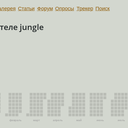
алерея
Статьи
Форум
Опросы
Трекер
Поиск
еле jungle
февраль
март
апрель
май
июнь
июль