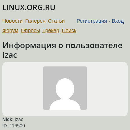
LINUX.ORG.RU
Новости
Галерея
Статьи
Регистрация
-
Вход
Форум
Опросы
Трекер
Поиск
Информация о пользователе
izac
Nick:
izac
ID:
116500