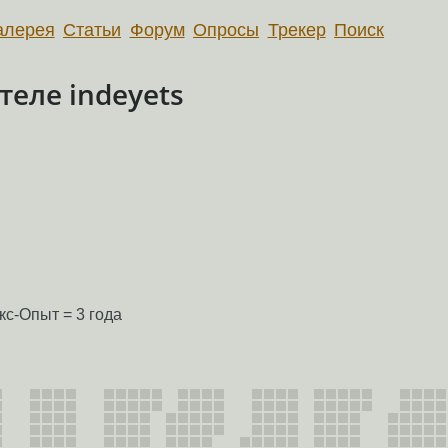
алерея
Статьи
Форум
Опросы
Трекер
Поиск
еле indeyets
с-Опыт = 3 года