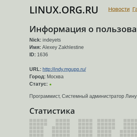
LINUX.ORG.RU
Новости
Г
Информация о пользоват
Nick:
indeyets
Имя:
Alexey Zakhlestine
ID:
1636
URL:
http://indy.mgupp.ru/
Город:
Москва
Статус:
★
Программист, Системный администратор Линук
Статистика