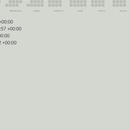
февраль
март
апрель
май
июнь
июль
+00:00
:57 +00:00
00:00
2 +00:00