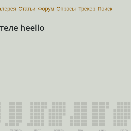
алерея
Статьи
Форум
Опросы
Трекер
Поиск
еле heello
февраль
март
апрель
май
июнь
июль