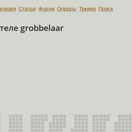
алерея
Статьи
Форум
Опросы
Трекер
Поиск
еле grobbelaar