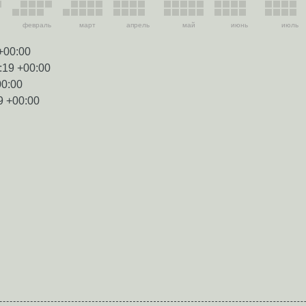
февраль
март
апрель
май
июнь
июль
+00:00
:19 +00:00
00:00
9 +00:00