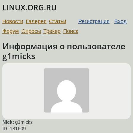
LINUX.ORG.RU
Новости
Галерея
Статьи
Регистрация
-
Вход
Форум
Опросы
Трекер
Поиск
Информация о пользователе
g1micks
Nick:
g1micks
ID:
181609